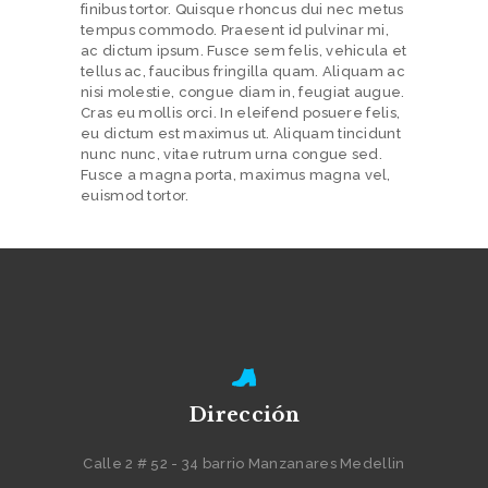
O
finibus tortor. Quisque rhoncus dui nec metus
R
tempus commodo. Praesent id pulvinar mi,
ac dictum ipsum. Fusce sem felis, vehicula et
M
tellus ac, faucibus fringilla quam. Aliquam ac
nisi molestie, congue diam in, feugiat augue.
A
Cras eu mollis orci. In eleifend posuere felis,
S
eu dictum est maximus ut. Aliquam tincidunt
nunc nunc, vitae rutrum urna congue sed.
C
Fusce a magna porta, maximus magna vel,
euismod tortor.
O
N
T
A
C
T
A
Dirección
N
O
Calle 2 # 52 - 34 barrio Manzanares Medellin