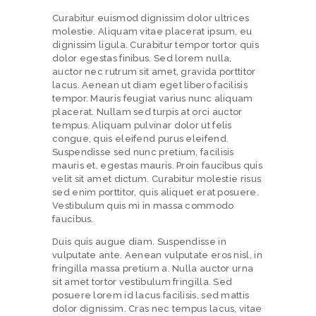
N
Curabitur euismod dignissim dolor ultrices
molestie. Aliquam vitae placerat ipsum, eu
O
dignissim ligula. Curabitur tempor tortor quis
S
dolor egestas finibus. Sed lorem nulla,
auctor nec rutrum sit amet, gravida porttitor
O
lacus. Aenean ut diam eget libero facilisis
T
tempor. Mauris feugiat varius nunc aliquam
placerat. Nullam sed turpis at orci auctor
R
tempus. Aliquam pulvinar dolor ut felis
congue, quis eleifend purus eleifend.
O
Suspendisse sed nunc pretium, facilisis
S
mauris et, egestas mauris. Proin faucibus quis
velit sit amet dictum. Curabitur molestie risus
P
sed enim porttitor, quis aliquet erat posuere.
Vestibulum quis mi in massa commodo
L
faucibus.
A
Duis quis augue diam. Suspendisse in
T
vulputate ante. Aenean vulputate eros nisl, in
fringilla massa pretium a. Nulla auctor urna
A
sit amet tortor vestibulum fringilla. Sed
F
posuere lorem id lacus facilisis, sed mattis
dolor dignissim. Cras nec tempus lacus, vitae