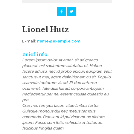
Lionel Hutz
E-mail:
name@example.com
Brief info
Lorem ipsum dolor sit amet, sit ad graeco
placerat, est sapientem salutatus et. Habeo
facete ad usu, nec id probo epicuri euripidis. Velit
sanctus ut mel, agam definitionem cu sit. Populo
scaevola luptatum vis ad. Et duo aeterno
ocurreret. Tale duis his ad, corpora antiopam
neglegentur per ne, essent causae quaestio eu
pro.
H
Cras nec tempus lacus, vitae finibus tortor.
O
Quisque rhoncus dui nec metus tempus
commodo. Praesent id pulvinar mi, ac dictum
M
ipsum. Fusce sem felis, vehicula et tellus ac,
faucibus fringilla quam.
E